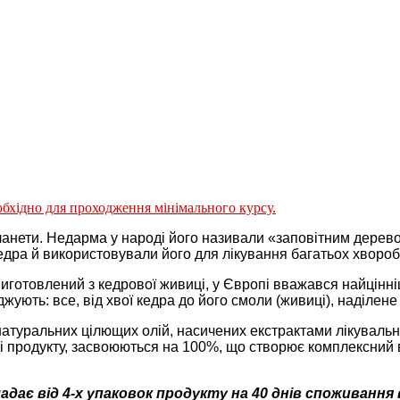
обхідно для проходження мінімального курсу.
анети. Недарма у народі його називали «заповітним дерево
едра й використовували його для лікування багатьох хвороб
 виготовлений з кедрової живиці, у Європі вважався найцінн
джують: все, від хвої кедра до його смоли (живиці), наділ
атуральних цілющих олій, насичених екстрактами лікувальни
аді продукту, засвоюються на 100%, що створює комплексний 
ає від 4-х упаковок продукту на 40 днів споживання