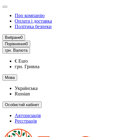
Про компанію
Оплата і доставка
Політика безпеки
Вибране
0
Порівняння
0
грн.
Валюта
€ Euro
грн. Гривна
Мова
Українська
Russian
Особистий кабінет
Авторизація
Реєстрація