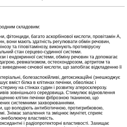
иродним складовим:
ни, фітонциди, багато аскорбінової кислоти, провітамін А,
ин, вони мають здатність регулювати обмін речовин,
нозу та гіповітамінозу, виконують противірусну
гальний стан серцево-судинної системи.
и і ендокринної системи, обміну речовин та допомагає
одагрою, ревматизмом, остеохондрозом, артритом та
 виведенню сечової кислоти, що запобігає відкладенню її
актеріальні, болезаспокійливі, детоксикаційні (знешкоджує
ує вміст білка в клітинах печінки, обволікає і
терину на стінках судин і розвитку атеросклерозу.
впливів зовнішнього середовища. Стимулює відновлення
щенню клітин печінки фіброзною тканиною, що
инених системними захворюваннями.
ни, що володіють антибіотичною, протигрибковою,
мі. Знімає запалення та зміцнює імунітет, сприяє
о-знеболюючу властивість.
ксидантні і радіопротекторні властивості. Захищає