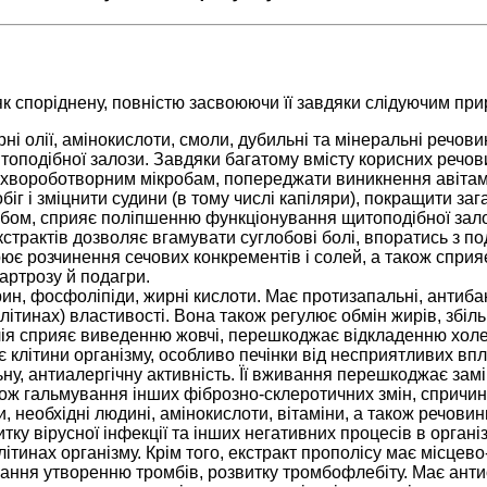
к споріднену, повністю засвоюючи її завдяки слідуючим пр
ні олії, амінокислоти, смоли, дубильні та мінеральні речови
топодібної залози.
Завдяки багатому вмісту корисних речов
у хвороботворним мікробам, попереджати виникнення авітамі
г і зміцнити судини (в тому числі капіляри), покращити за
ом, сприяє поліпшенню функціонування щитоподібної залоз
трактів дозволяє вгамувати суглобові болі, впоратись з п
є розчинення сечових конкрементів і солей, а також сприяє
артрозу й подагри.
еарин, фосфоліпіди, жирні кислоти. Має протизапальні, антиб
ітинах) властивості. Вона також регулює обмін жирів, збільш
лія сприяє виведенню жовчі, перешкоджає відкладенню холес
є клітини організму, особливо печінки від несприятливих 
ну, антиалергічну активність.
Її вживання перешкоджає замі
кож гальмування інших фіброзно-склеротичних змін, сприч
, необхідні людині, амінокислоти, вітаміни, а також речови
ку вірусної інфекції та інших негативних процесів в організ
ітинах організму. Крім того, екстракт прополісу має місцев
ння утворенню тромбів, розвитку тромбофлебіту. Має антио