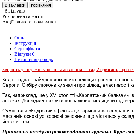
В закладки
порівняння
6 відгуків
Розширена гарантія
Акції, знижки, подарунки
Опис
Інструкція
Сертифікати
Відгуки
6
Питання-відповідь
Зверніть увагу: мінімальне замовлення —
від 2 одиниць
, що не
Кедр – одна з найдивовижніших і цілющих рослин нашої пл
Європи, Сибіру споконвіку знали про цілющі властивості к
Так, наприклад, ще у XVI столітті «Карпатський бальзам»,
аптеках. Дослідження сучасної наукової медицини підтвер
Суміш олій «Кедровий ефект» - це гармонійне поєднання н
масляній основі усі корисні речовини, що містяться у скл
його систем.
Приймати продукт рекомендовано курсами. Курс склад