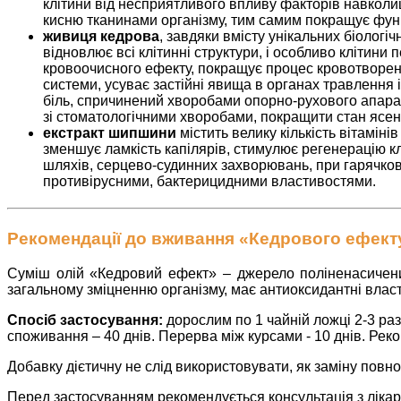
клітини від несприятливого впливу факторів навколи
кисню тканинами організму, тим самим покращує функ
живиця кедрова
, завдяки вмісту унікальних біологі
відновлює всі клітинні структури, і особливо клітини
кровоочисного ефекту, покращує процес кровотворен
системи, усуває застійні явища в органах травлення 
біль, спричинений хворобами опорно-рухового апара
зі стоматологічними хворобами, покращити стан ясен
екстракт шипшини
містить велику кількість вітамін
зменшує ламкість капілярів, стимулює регенерацію клі
шляхів, серцево-судинних захворювань, при гарячкових
противірусними, бактерицидними властивостями.
Рекомендації до вживання «Кедрового ефект
Суміш олій «Кедровий ефект» – джерело поліненасичених
загальному зміцненню організму, має антиоксидантні власт
Спосіб застосування:
дорослим по 1 чайній ложці 2-3 ра
споживання – 40 днів. Перерва між курсами - 10 днів. Ре
Добавку дієтичну не слід використовувати, як заміну повн
Перед застосуванням рекомендується консультація з лікар