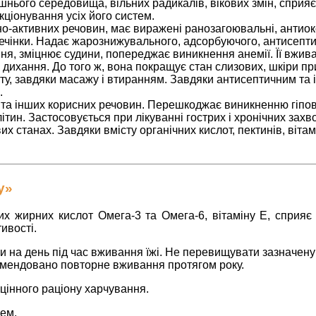
шнього середовища, вільних радикалів, вікових змін, спри
ціонування усіх його систем.
чно-активних речовин, має виражені ранозагоювальні, антиокс
 печінки. Надає жарознижувального, адсорбуючого, антисептич
ня, зміцнює судини, попереджає виникнення анемії.
Її вжив
і дихання. До того ж, вона покращує стан слизових, шкіри пр
ту, завдяки масажу і втиранням. Завдяки антисептичним т
.
ів та інших корисних речовин. Перешкоджає виникненню гіпові
тин. Застосовується при лікуванні гострих і хронічних захв
 станах. Завдяки вмісту органічних кислот, пектинів, вітамін
у»
 жирних кислот Омега-3 та Омега-6, вітаміну Е, сприяє 
ивості.
зи на день під час вживання їжі. Не перевищувати зазначен
комендовано повторне вживання протягом року.
оцінного раціону харчування.
ем.