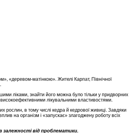
м», «деревом-матінкою». Жителі Карпат, Північної
.
ішими ліками, знайти його можна було тільки у придворних
ене високоефективними лікувальними властивостями.
х рослин, в тому числі кедра й кедрової живиці. Завдяки
вплив на організм і «запускає» злагоджену роботу всіх
 в залежності від проблематики.