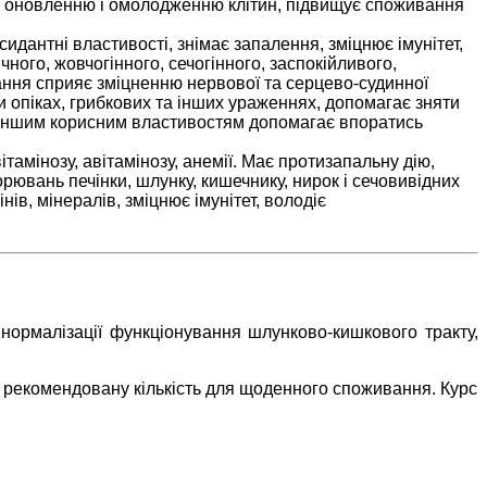
яє оновленню і омолодженню клітин, підвищує споживання
идантні властивості, знімає запалення, зміцнює імунітет,
ного, жовчогінного, сечогінного, заспокійливого,
ання сприяє зміцненню нервової та серцево-судинної
и опіках, грибкових та інших ураженнях, допомагає зняти
а іншим корисним властивостям допомагає впоратись
тамінозу, авітамінозу, анемії. Має протизапальну дію,
орювань печінки, шлунку, кишечнику, нирок і сечовивідних
ів, мінералів, зміцнює імунітет, володіє
нормалізації функціонування шлунково-кишкового тракту,
у рекомендовану кількість для щоденного споживання. Курс