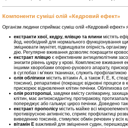
Компоненти суміші олій «Кедровий ефект»
Організм людини сприймає суміш олій «Кедровий ефект» я
екстракти хвої, кедру, ялівцю та ялини
містять ефір
йод, необхідний для нормального функціонування щи
зміцнювати імунітет, підвищувати опірність організм
дію. Регулярне вживання дозволяє покращити кровообі
екстракт ялівцю
є ефективним антицелюлітним засоб
знизити рівень цукру у крові.
Комплексне вживання екс
іншими хворобами опорно-рухового апарату, прискорю
в суглобах і м’яких тканинах, служить профілактикою 
олія обліпихи
містить вітамін А, а також F, Е, К, ст
токсини), репаративні (покращує відновні процеси в кл
прискорює відновлення клітин печінки. Обліпихова о
олія розторопші,
завдяки вмісту силімарину, захища
клітин, має антиоксидантну, протиракову, протизапаль
попереджує або гальмує цироз печінки. Доведено та
екстракт прополісу
містить майже всі мікроелементи
противірусною активністю, сприяє профілактиці розвит
виведенню токсинів, стимулює обмін речовин у всіх кл
вітамін Е
важливий для зміцнення судин, перешкоджа