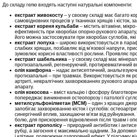
До складу гелю входять наступні натуральні компоненти:
екстракт живокосту
– у своєму складі має багато ко
самовідновних процесів у тканинах хрящів і кісток, з
екстракт кореня кульбаби
– містить вітаміни, мікро
ефективність при хворобах опорно-рухового апарату, 
його можна застосовувати при хворобах суглобів, я
екстракт лопуха
– широко використовується в параф
слабких хрящах, позбавляє від м'язової напруги, при
зумовлює корисні властивості рослини. Проявляє про
екстракт шабельника
– у своєму складі має мінерал
протизапальний, регенеруючий, протиревматичний вп
олія камфорна
– надає антисептичний, анальгезуючи
протизапальні – при травмах. Використовується як ро
артриті, невралгічних захворюваннях рухового апар
апарату.
олія кокосова
– вміст кальцію і фосфору благотворно
попереджає виникнення остеопорозу і патології сугло
метилсульфонілметан (МСМ)
– один з кращих джере
запобігає захворюванню кісток і суглобів: остеоарт
синергічний вплив, захищаючи м'язи від руйнування. 
болю, для прискорення відновлення після травм і опе
екстракт прополісу
– природний антибіотик і антис
рубці, а загоєння є максимально щадним. За допомог
і клітини, подвоюючи оздоровчий ефект. У підсумку в