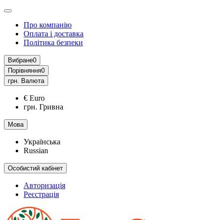
Про компанію
Оплата і доставка
Політика безпеки
Вибране
0
Порівняння
0
грн.
Валюта
€ Euro
грн. Гривна
Мова
Українська
Russian
Особистий кабінет
Авторизація
Реєстрація