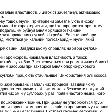
ювальні властивості. Живокіст забезпечує активізацію
ть.
ову тощо). Інулін і тритерпени забезпечують високу
 має ті ж характеристики, що і хондропротектори, тому
з подальшим руйнуванням хрящової тканини.
 захворюваннях суглобів і хребта. Ефективний при
і міститься унікальний полісахарид – інулін, який
і речовини. Завдяки цьому справляє на хворі суглоби
і і бронхорозширювальні властивості, а також
ти) або суглобах. Застосовується при ревматичних болях і
тичним засобом при захворюваннях опорно-рухового
 суглоби працюють стабільніше. Використання олії кокоса
них захворювань і запальних процесів, завдяки чому
ондропротекторами, оскільки може забезпечити потужний
ивних змін у суглобах, у разі появи частого незначного
ю пошкоджених тканин. При цьому не утворюються грубі
коли корисні компоненти з легкістю проникають у тканини
тає гнучким і еластичним. Екстракт гальмує деформацію і