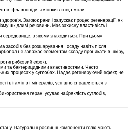
ентів: флавоноїди, амінокислоти, смоли.
 здоров'я. Загоює рани і запускає процес регенерації, як
зму шкідливі речовини. Має захисну властивість і
чи середовище, в якому знаходиться. При цьому
а засобів без розшарування і осаду навіть після
арбопол не заважає елементам складу проникати в шкіру,
протигрибковий ефект.
ми та бактерицидними властивостями. Часто
ьних процесах у суглобах. Надає регенеруючий ефект, не
сті вітамінів і мінералів, успішно справляється з
Використання герані усуває набряклість суглобів,
 стану. Натуральні рослинні компоненти гелю мають