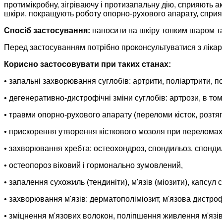
протимікробну, зігріваючу і протизапальну дію, сприяють 
шкіри, покращують роботу опорно-рухового апарату, спри
Спосіб застосування:
наносити на шкіру тонким шаром т
Перед застосуванням потрібно проконсультуватися з лікар
Корисно застосовувати при таких станах:
• запальні захворювання суглобів: артрити, поліартрити, п
• дегенеративно-дистрофічні зміни суглобів: артрози, в то
• травми опорно-рухового апарату (переломи кісток, розтягн
• прискорення утворення кісткового мозоля при переломах
• захворювання хребта: остеохондроз, спондильоз, спондило
• остеопороз віковий і гормонально зумовлений,
• запалення сухожиль (тендиніти), м'язів (міозити), капсул с
• захворювання м'язів: дерматополіміозит, м'язова дистроф
• зміцнення м'язових волокон, поліпшення живлення м'язів