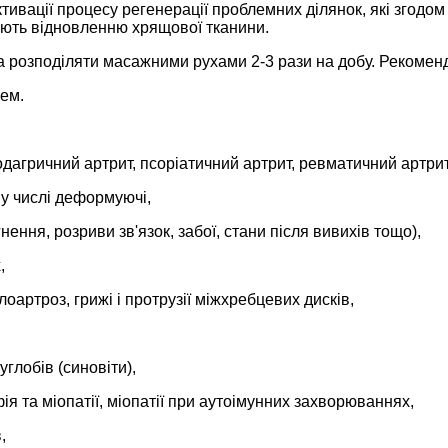
активації процесу регенерації проблемних ділянок, які згод
яють відновленню хрящової тканини.
а розподіляти масажними рухами 2-3 рази на добу. Рекомен
ем.
одагричний артрит, псоріатичний артрит, ревматичний артрит
му числі деформуючі,
ення, розриви зв'язок, забої, стани після вивихів тощо),
,
артроз, грижі і протрузії міжхребцевих дисків,
углобів (синовіти),
ія та міопатії, міопатії при аутоімунних захворюваннях,
,