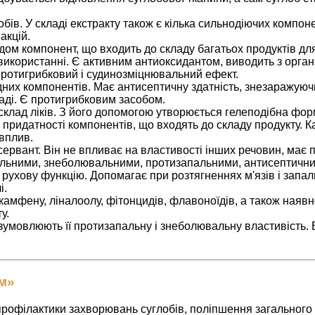
ів. У складі екстракту також є кілька сильнодіючих компон
акцій.
дом компонент, що входить до складу багатьох продуктів для
 використанні. Є активним антиоксидантом, виводить з органі
протигрибковий і судинозміцнювальний ефект.
одних компонентів. Має антисептичну здатність, знезаражую
аді. Є протигрибковим засобом.
склад ліків. З його допомогою утворюється гелеподібна форм
придатності компонентів, що входять до складу продукту. К
вплив.
рвант. Він не впливає на властивості інших речовин, має 
альними, знеболювальними, протизапальними, антисептични
рухову функцію. Допомагає при розтягненнях м'язів і запал
і.
 камфену, ліналоолу, фітонцидів, флавоноїдів, а також наявно
у.
 зумовлюють її протизапальну і знеболювальну властивість. 
ем»
профілактики захворювань суглобів, поліпшення загального