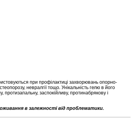
ористовуються при профілактиці захворювань опорно-
стеопорозу, невралгії тощо. Унікальність гелю в його
, протизапальну, заспокійливу, протинабрякову і
поживання в залежності від проблематики.