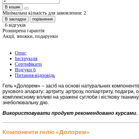
В кошик
Мінімальна кількість для замовлення: 2
В закладки
порівняння
6 відгуків
Розширена гарантія
Акції, знижки, подарунки
Опис
Інструкція
Сертифікати
Відгуки
6
Питання-відповідь
Гель «Долорем» – засіб на основі натуральних компоненті
рухового апарату: артриту, артрозу, поліартриту, подагри, 
комплексному впливі на уражені суглоби і кісткову тканин
знеболювальну дію.
Використовувати продукт рекомендовано курсами. Кур
Компоненти гелю «Долорем»