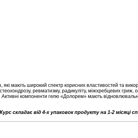
в, які мають широкий спектр корисних властивостей та вик
остеохондрозу, ревматизму, радикуліту, міжхребцевих гриж, о
у. Активні компоненти гелю «Долорем» мають відновлювальну
с складає від 4-х упаковок продукту на 1-2 місяці с