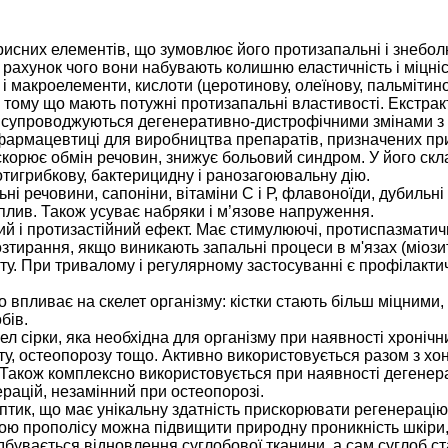
рисних елементів, що зумовлює його протизапальні і знебол
а рахунок чого вони набувають колишню еластичність і міцніс
- і макроелементи, кислоти (церотинову, олеїнову, пальмітин
тому що мають потужні протизапальні властивості. Екстракт
кі супроводжуються дегенеративно-дистрофічними змінами 
армацевтиці для виробництва препаратів, призначених при
скорює обмін речовин, знижує больовий синдром. У його склад
тигрибкову, бактерицидну і ранозагоювальну дію.
ьні речовини, сапоніни, вітаміни С і Р, флавоноїди, дубильн
лив. Також усуває набряки і м’язове напруження.
й і протизастійний ефект. Має стимулюючі, протиспазматичн
зтирання, якщо виникають запальні процеси в м'язах (міози
ату. При тривалому і регулярному застосуванні є профілак
 впливає на скелет організму: кістки стають більш міцними,
бів.
л сірки, яка необхідна для організму при наявності хроніч
риту, остеопорозу тощо. Активно використовується разом з х
Також комплексно використовується при наявності дегенерат
рацій, незамінний при остеопорозі.
ептик, що має унікальну здатність прискорювати регенераці
ою прополісу можна підвищити природну проникність шкіри, 
ідбувається відновлення суглобової тканини, а сам суглоб с