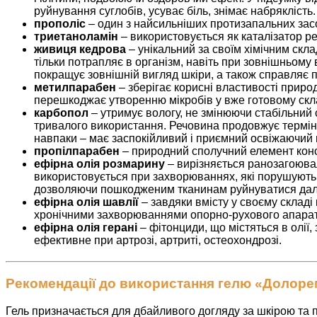
руйнування суглобів, усуває біль, знімає набряклість.
прополіс
– один з найсильніших протизапальних засоб
триетаноламін
– використовується як каталізатор ре
живиця кедрова
– унікальний за своїм хімічним скла
тільки потрапляє в організм, навіть при зовнішньому
покращує зовнішній вигляд шкіри, а також справляє 
метилпарабен
– зберігає корисні властивості прир
перешкоджає утворенню мікробів у вже готовому скл
карбопол
– утримує вологу, не змінюючи стабільний 
тривалого використання. Речовина продовжує термін 
навпаки – має заспокійливий і приємний освіжаючий 
пропілпарабен
– природний сполучний елемент консе
ефірна олія розмарину
– вирізняється ранозагоюв
використовується при захворюваннях, які порушують 
дозволяючи пошкодженим тканинам руйнуватися дал
ефірна олія шавлії
– завдяки вмісту у своєму складі
хронічними захворюваннями опорно-рухового апарат
ефірна олія герані
– фітонциди, що містяться в олії,
ефективне при артрозі, артриті, остеохондрозі.
Рекомендації до використання гелю «Долор
Гель призначається для дбайливого догляду за шкірою та 